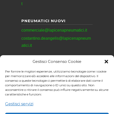
t
PNEUMATICI NUOVI
commerciale@lapicenapneumatici.it
costantino.deangelis@lapicenapneum
atici.it
Gestisci Consenso Cookie
REVISIONI
Per fornire le migliori esperienze, utilizziamo tecnologie come i cookie
revisioni@lapicenapneumatici.it
per memorizzare e/o accedere alle informazioni del dispositivo. Il
consenso a queste tecnologie ci permetterà di elaborare dati come il
comportamento di navigazione o ID unici su questo sito. Non
acconsentire o ritirare il consenso può influire negativamente su alcune
caratteristiche e funzioni.
La Picena Pneumatici
S.R.L. © 2026. All
Gestisci servizi
Sito web realizzato da:
rights reserved.