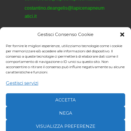
costantino.deangelis@lapicenapneum
atici.it
Gestisci Consenso Cookie
REVISIONI
Per fornire le migliori esperienze, utilizziamo tecnologie come i cookie
revisioni@lapicenapneumatici.it
per memorizzare e/o accedere alle informazioni del dispositivo. Il
consenso a queste tecnologie ci permetterà di elaborare dati come il
comportamento di navigazione o ID unici su questo sito. Non
acconsentire o ritirare il consenso può influire negativamente su alcune
caratteristiche e funzioni.
La Picena Pneumatici
S.R.L. © 2026. All
Gestisci servizi
Sito web realizzato da:
rights reserved.
Junior Web
ACCETTA
NEGA
Momentaneamente NON E' POSSIBILE EFFETTUARE NESSUN ORDINE ON-
LINE!
VISUALIZZA PREFERENZE
Per avere informazioni e conoscere le disponibilità, contattare lo 0736 402110