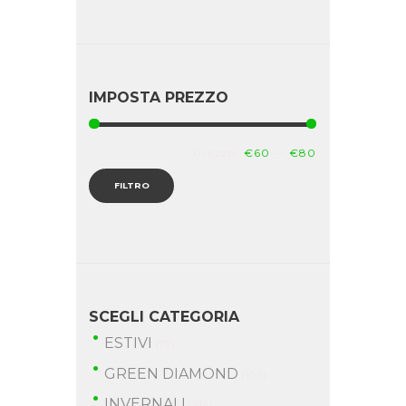
IMPOSTA PREZZO
Prezzo
Prezzo
Prezzo:
€60
—
€80
Min
Max
FILTRO
SCEGLI CATEGORIA
ESTIVI
(77)
GREEN DIAMOND
(106)
INVERNALI
(214)