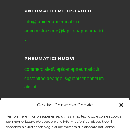
PNEUMATICI RICOSTRUITI
info@lapicenapneumatici.it
amministrazione@lapicenapneumatici.i
t
PNEUMATICI NUOVI
commerciale@lapicenapneumatici.it
costantino.deangelis@lapicenapneum
atici.it
Gestisci Consenso Cookie
REVISIONI
Per fornire le migliori esperienze, utilizziamo tecnologie come i cookie
revisioni@lapicenapneumatici.it
per memorizzare e/o accedere alle informazioni del dispositivo. Il
consenso a queste tecnologie ci permetterà di elaborare dati come il