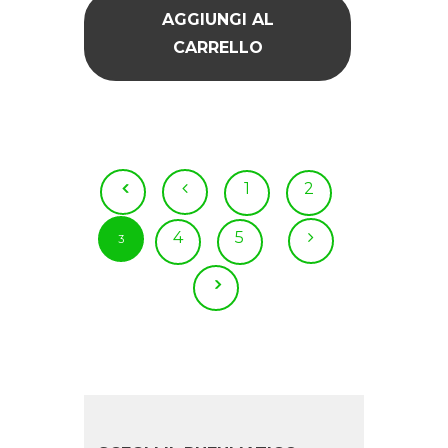
AGGIUNGI AL
CARRELLO
1
2
4
5
3