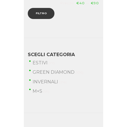
Prezzo
Prezzo
Prezzo:
€40
—
€90
Min
Max
FILTRO
SCEGLI CATEGORIA
ESTIVI
(77)
GREEN DIAMOND
(106)
INVERNALI
(214)
M+S
(99)