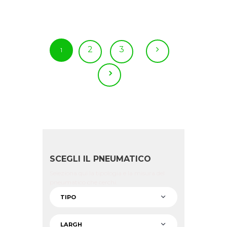
2
3
1
SCEGLI IL PNEUMATICO
Seleziona qui la tipologia e la misura del
pneumatico che cerchi.