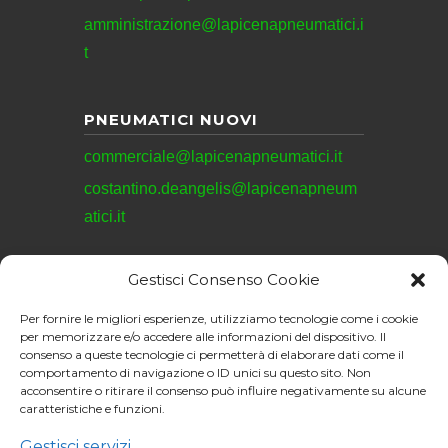
amministrazione@lapicenapneumatici.i
t
PNEUMATICI NUOVI
commerciale@lapicenapneumatici.it
costantino.deangelis@lapicenapneum
atici.it
Gestisci Consenso Cookie
REVISIONI
Per fornire le migliori esperienze, utilizziamo tecnologie come i cookie
revisioni@lapicenapneumatici.it
per memorizzare e/o accedere alle informazioni del dispositivo. Il
consenso a queste tecnologie ci permetterà di elaborare dati come il
comportamento di navigazione o ID unici su questo sito. Non
acconsentire o ritirare il consenso può influire negativamente su alcune
caratteristiche e funzioni.
La Picena Pneumatici
S.R.L. © 2026. All
Gestisci servizi