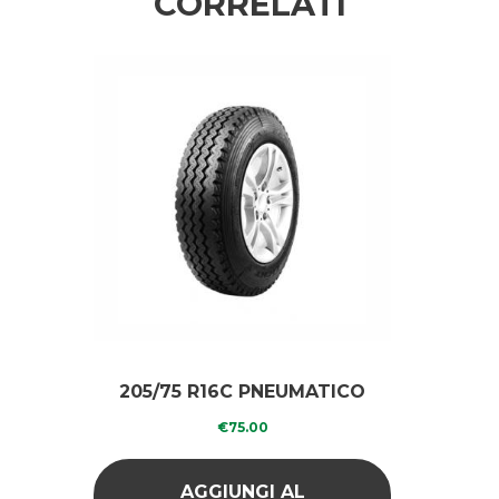
CORRELATI
205/75 R16C PNEUMATICO
RICOPERTO XCA/75
€
75.00
AGGIUNGI AL