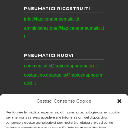
PNEUMATICI RICOSTRUITI
info@lapicenapneumatici.it
amministrazione@lapicenapneumatici.i
t
PNEUMATICI NUOVI
commerciale@lapicenapneumatici.it
costantino.deangelis@lapicenapneum
atici.it
Gestisci Consenso Cookie
REVISIONI
Per fornire le migliori esperienze, utilizziamo tecnologie come i cookie
revisioni@lapicenapneumatici.it
per memorizzare e/o accedere alle informazioni del dispositivo. Il
consenso a queste tecnologie ci permetterà di elaborare dati come il
comportamento di navigazione o ID unici su questo sito. Non