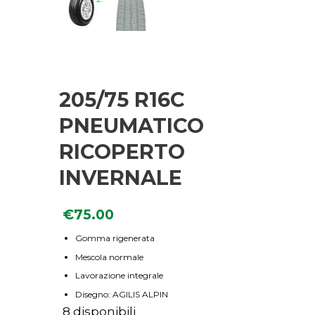
205/75 R16C
PNEUMATICO
RICOPERTO
INVERNALE
€
75.00
Gomma rigenerata
Mescola normale
Lavorazione integrale
Disegno: AGILIS ALPIN
8 disponibili