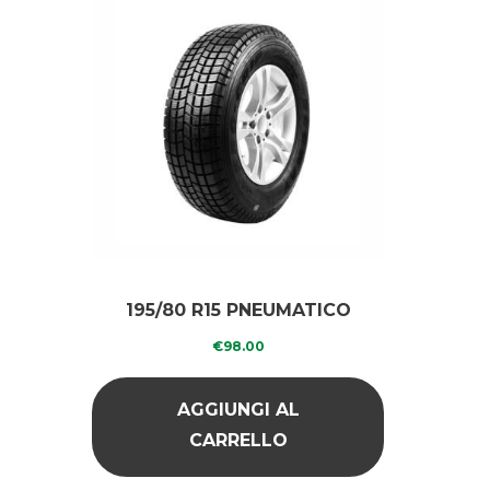
195/80 R15 PNEUMATICO
RICOPERTO GREEN
€
98.00
DIAMOND
AGGIUNGI AL
CARRELLO