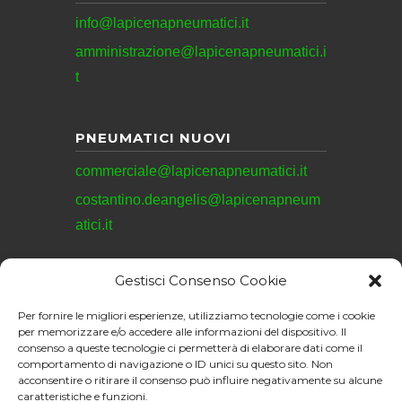
info@lapicenapneumatici.it
amministrazione@lapicenapneumatici.i
t
PNEUMATICI NUOVI
commerciale@lapicenapneumatici.it
costantino.deangelis@lapicenapneum
atici.it
Gestisci Consenso Cookie
REVISIONI
Per fornire le migliori esperienze, utilizziamo tecnologie come i cookie
revisioni@lapicenapneumatici.it
per memorizzare e/o accedere alle informazioni del dispositivo. Il
consenso a queste tecnologie ci permetterà di elaborare dati come il
comportamento di navigazione o ID unici su questo sito. Non
acconsentire o ritirare il consenso può influire negativamente su alcune
caratteristiche e funzioni.