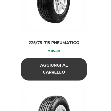
225/75 R15 PNEUMATICO
RICOPERTO GREEN
€
115.00
DIAMOND
AGGIUNGI AL
CARRELLO