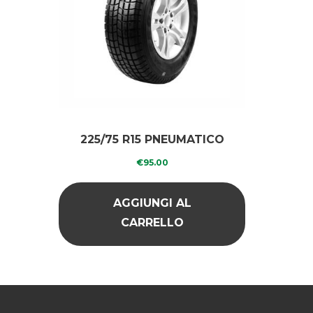
225/75 R15 PNEUMATICO
RICOPERTO INVERNALE
€
95.00
AGGIUNGI AL
CARRELLO