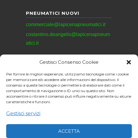
PNEUMATICI NUOVI
commerciale@lapicenapneumatici.it
costantino.deangelis@lapicenapneum
atici.it
Gestisci Consenso Cookie
REVISIONI
Per fornire le migliori esperienze, utilizziamo tecnologie come i cookie
revisioni@lapicenapneumatici.it
per memorizzare e/o accedere alle informazioni del dispositivo. Il
consenso a queste tecnologie ci permetterà di elaborare dati come il
comportamento di navigazione o ID unici su questo sito. Non
acconsentire o ritirare il consenso può influire negativamente su alcune
caratteristiche e funzioni.
La Picena Pneumatici
S.R.L. © 2026. All
Gestisci servizi
Sito web realizzato da:
rights reserved.
Junior Web
ACCETTA