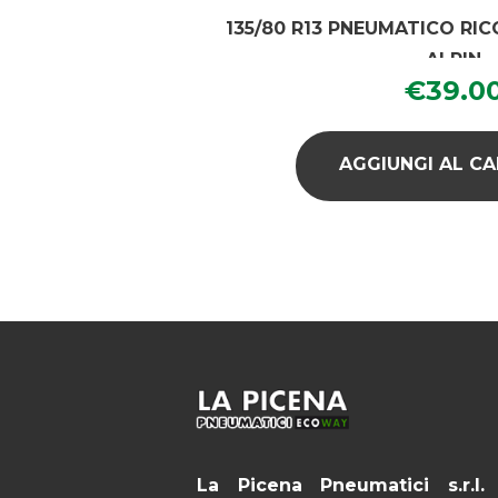
135/80 R13 PNEUMATICO RI
ALPIN
€
39.0
AGGIUNGI AL C
La Picena Pneumatici s.r.l.