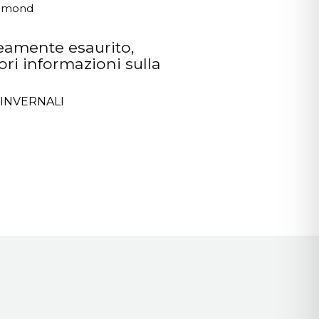
iamond
amente esaurito,
ri informazioni sulla
INVERNALI