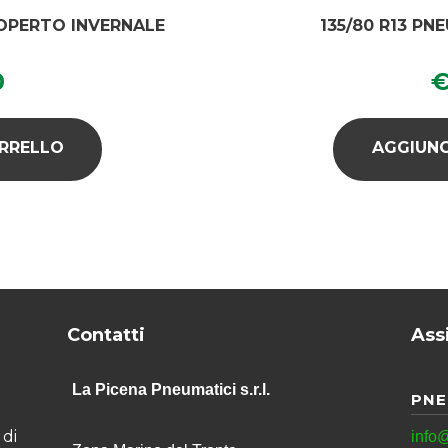
COPERTO INVERNALE
135/80 R13 P
0
ARRELLO
AGGIUNG
Contatti
Ass
La Picena Pneumatici s.r.l.
PNE
di
info@