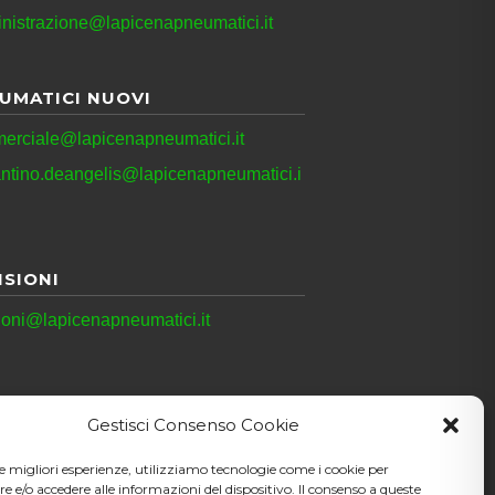
nistrazione@lapicenapneumatici.it
UMATICI NUOVI
erciale@lapicenapneumatici.it
antino.deangelis@lapicenapneumatici.i
ISIONI
ioni@lapicenapneumatici.it
Gestisci Consenso Cookie
le migliori esperienze, utilizziamo tecnologie come i cookie per
e/o accedere alle informazioni del dispositivo. Il consenso a queste