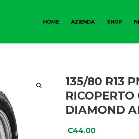
HOME
AZIENDA
SHOP
N
135/80 R13
RICOPERTO
DIAMOND A
€
44.00