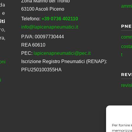
Zona Marino del Tronto
da
ammi
63100 Ascoli Piceno
 e
Telefono:
+39 0736 402110
ti
PNE
info@lapicenapneumatici.it
ro,
P.IVA: 00097730444
comm
ra,
REA 60610
cost
PEC:
lapicenapneumatici@pec.it
t
Iscrizione Registro Pneumatici (RENAP):
oni
PFU250100355HA
REV
i
revis
Per fornire 
memorizzare 