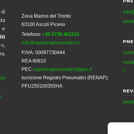
PNE
di
info@
Zona Marino del Tronto
da
ammi
63100 Ascoli Piceno
 e
Telefono:
+39 0736 402110
ti
PNE
info@lapicenapneumatici.it
ro,
P.IVA: 00097730444
comm
ra,
REA 60610
cost
PEC:
lapicenapneumatici@pec.it
t
Iscrizione Registro Pneumatici (RENAP):
oni
PFU250100355HA
REV
i
revis