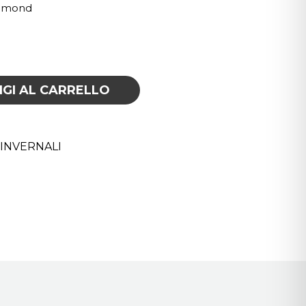
iamond
GI AL CARRELLO
INVERNALI