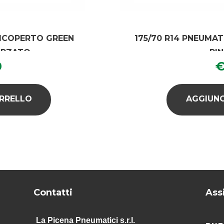
RICOPERTO GREEN
175/70 R14 PNEUMA
ORZATO
RI
0
ARRELLO
AGGIUNG
Contatti
Ass
La Picena Pneumatici s.r.l.