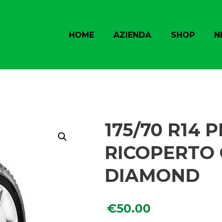
HOME
AZIENDA
SHOP
N
175/70 R14
RICOPERTO
DIAMOND
€
50.00