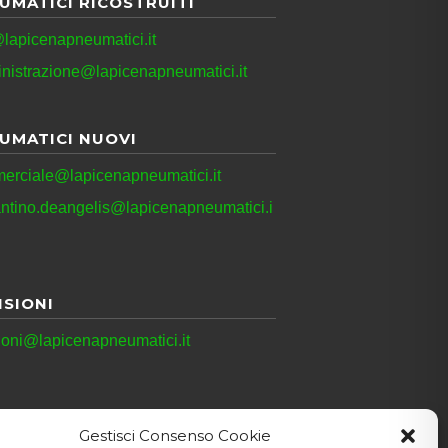
UMATICI RICOSTRUITI
lapicenapneumatici.it
nistrazione@lapicenapneumatici.it
UMATICI NUOVI
erciale@lapicenapneumatici.it
antino.deangelis@lapicenapneumatici.i
ISIONI
ioni@lapicenapneumatici.it
Gestisci Consenso Cookie