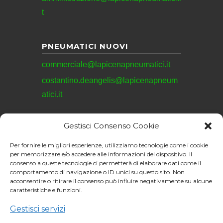
t
PNEUMATICI NUOVI
commerciale@lapicenapneumatici.it
costantino.deangelis@lapicenapneum
atici.it
Gestisci Consenso Cookie
REVISIONI
Per fornire le migliori esperienze, utilizziamo tecnologie come i cookie
revisioni@lapicenapneumatici.it
per memorizzare e/o accedere alle informazioni del dispositivo. Il
consenso a queste tecnologie ci permetterà di elaborare dati come il
comportamento di navigazione o ID unici su questo sito. Non
acconsentire o ritirare il consenso può influire negativamente su alcune
caratteristiche e funzioni.
La Picena Pneumatici
S.R.L. © 2026. All
Gestisci servizi
Sito web realizzato da:
rights reserved.