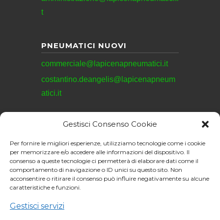
t
PNEUMATICI NUOVI
commerciale@lapicenapneumatici.it
costantino.deangelis@lapicenapneum
atici.it
Gestisci Consenso Cookie
REVISIONI
Per fornire le migliori esperienze, utilizziamo tecnologie come i cookie
revisioni@lapicenapneumatici.it
per memorizzare e/o accedere alle informazioni del dispositivo. Il
consenso a queste tecnologie ci permetterà di elaborare dati come il
comportamento di navigazione o ID unici su questo sito. Non
acconsentire o ritirare il consenso può influire negativamente su alcune
caratteristiche e funzioni.
La Picena Pneumatici
S.R.L. © 2026. All
Gestisci servizi
Sito web realizzato da:
rights reserved.