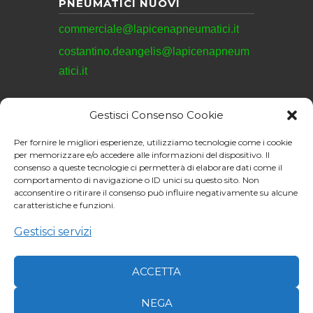
PNEUMATICI NUOVI
commerciale@lapicenapneumatici.it
costantino.deangelis@lapicenapneum
atici.it
Gestisci Consenso Cookie
REVISIONI
Per fornire le migliori esperienze, utilizziamo tecnologie come i cookie
revisioni@lapicenapneumatici.it
per memorizzare e/o accedere alle informazioni del dispositivo. Il
consenso a queste tecnologie ci permetterà di elaborare dati come il
comportamento di navigazione o ID unici su questo sito. Non
acconsentire o ritirare il consenso può influire negativamente su alcune
caratteristiche e funzioni.
La Picena Pneumatici
S.R.L. © 2026. All
Gestisci servizi
Sito web realizzato da:
rights reserved.
Junior Web
ACCETTA
NEGA
Momentaneamente NON E' POSSIBILE EFFETTUARE NESSUN ORDINE ON-