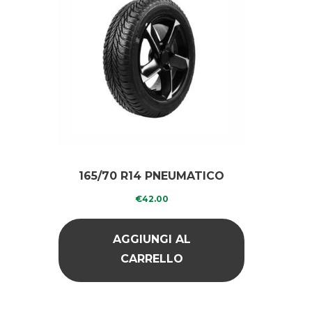
165/70 R14 PNEUMATICO
RICOPERTO INVERNALE
€
42.00
RINFORZATO ALPIN 2
AGGIUNGI AL
CARRELLO