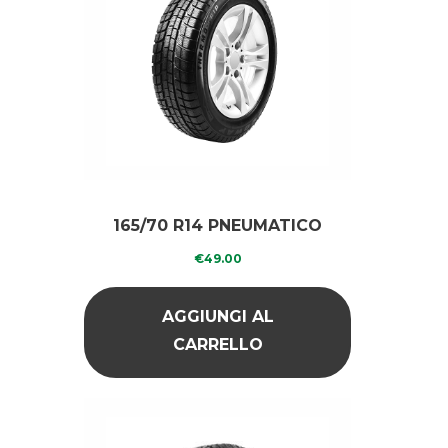
165/70 R14 PNEUMATICO
RICOPERTO GREEN
€
49.00
DIAMOND
AGGIUNGI AL
CARRELLO