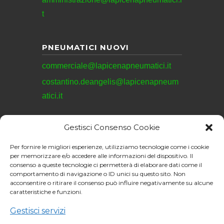
t
PNEUMATICI NUOVI
commerciale@lapicenapneumatici.it
costantino.deangelis@lapicenapneum
atici.it
Gestisci Consenso Cookie
REVISIONI
Per fornire le migliori esperienze, utilizziamo tecnologie come i cookie
revisioni@lapicenapneumatici.it
per memorizzare e/o accedere alle informazioni del dispositivo. Il
consenso a queste tecnologie ci permetterà di elaborare dati come il
comportamento di navigazione o ID unici su questo sito. Non
acconsentire o ritirare il consenso può influire negativamente su alcune
caratteristiche e funzioni.
La Picena Pneumatici
S.R.L. © 2026. All
Gestisci servizi
Sito web realizzato da:
rights reserved.