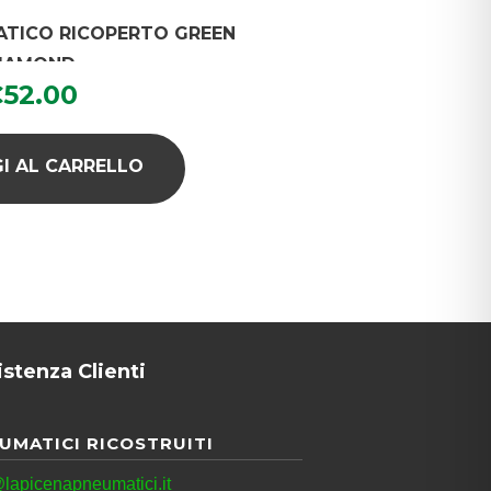
MATICO RICOPERTO GREEN
IAMOND
€
52.00
I AL CARRELLO
istenza Clienti
UMATICI RICOSTRUITI
lapicenapneumatici.it