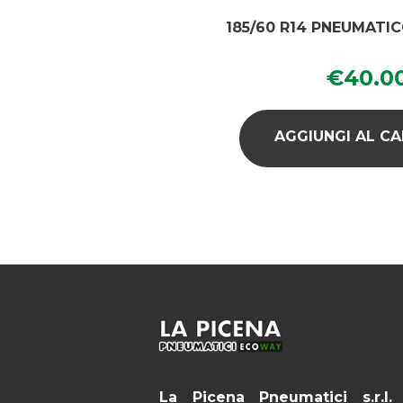
185/60 R14 PNEUMATI
€
40.0
AGGIUNGI AL C
La Picena Pneumatici s.r.l.