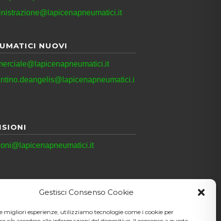
nistrazione@lapicenapneumatici.it
UMATICI NUOVI
erciale@lapicenapneumatici.it
antino.deangelis@lapicenapneumatici.i
ISIONI
ioni@lapicenapneumatici.it
Gestisci Consenso Cookie
le migliori esperienze, utilizziamo tecnologie come i cookie per
e/o accedere alle informazioni del dispositivo. Il consenso a queste