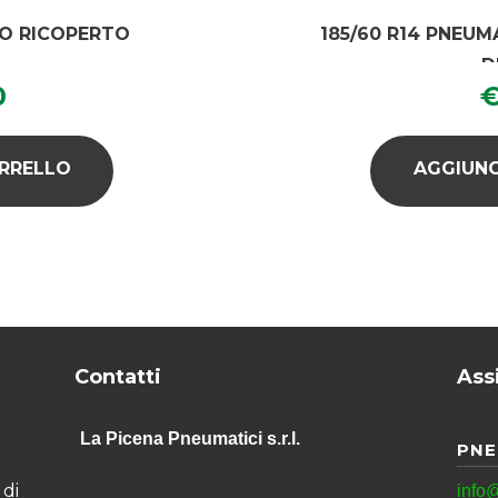
CO RICOPERTO
185/60 R14 PNEU
D
0
ARRELLO
AGGIUNG
Contatti
Ass
La Picena Pneumatici s.r.l.
PNE
di
info@