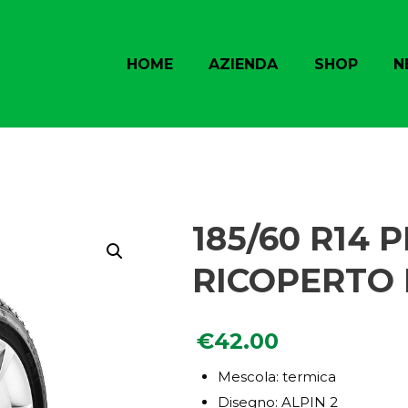
HOME
AZIENDA
SHOP
N
185/60 R14
RICOPERTO
€
42.00
Mescola: termica
Disegno: ALPIN 2