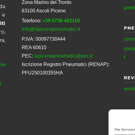
Zona Marino del Tronto
da
ammi
63100 Ascoli Piceno
 e
Telefono:
+39 0736 402110
ti
PNE
info@lapicenapneumatici.it
ro,
P.IVA: 00097730444
comm
ra,
REA 60610
cost
PEC:
lapicenapneumatici@pec.it
t
Iscrizione Registro Pneumatici (RENAP):
oni
PFU250100355HA
REV
i
revis
Per fornire 
memorizzare 